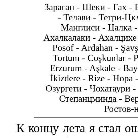
Зараган - Шеки - Гах -
- Телави - Тетри-Цк
Манглиси - Цалка 
Ахалкалаки - Ахалцихе 
Posof - Ardahan - Şavş
Tortum - Coşkunlar - Pa
Erzurum - Aşkale - Bayb
İkizdere - Rize - Hopa
Озургети - Чохатаури -
Степанцминда - Вер
Ростов-
К концу лета я стал 