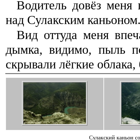
Водитель довёз меня
над Сулакским каньоном
Вид оттуда меня впеч
дымка, видимо, пыль п
скрывали лёгкие облака,
Сулакский каньон с