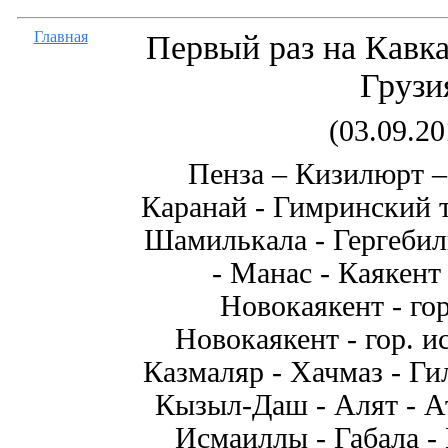
Главная
Первый раз на Кавка
Грузи
(03.09.20
Пенза – Кизилюрт –
Каранай - Гимринский т
Шамилькала - Гергебил
- Манас - Каякент 
Новокаякент - гор
Новокаякент - гор. ис
Казмаляр - Хачмаз - Ги
Кызыл-Даш - Алят - А
Исмаиллы - Габала -